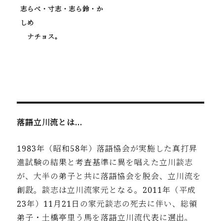
志らべ・寸志・志ら鈴・か
しめ
ナチョス。
落語立川流とは…
1983年（昭和58年）落語協会が実施した真打昇
進試験の結果と考査基準に異を唱えた立川談志
が、大半の弟子と共に落語協会を脱会、立川流を
創設。談志は立川流家元となる。2011年（平成
23年）11月21日の家元談志の死去に伴い、総領
弟子・土橋亭里う馬を落語立川流代表に選出。