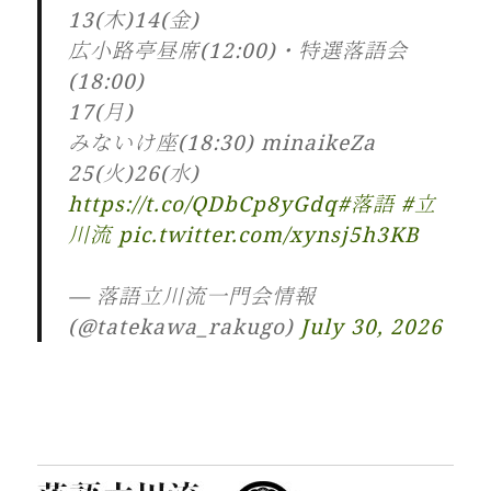
13(木)14(金)
広小路亭昼席(12:00)・特選落語会
(18:00)
17(月)
みないけ座(18:30) minaikeZa
25(火)26(水)
https://t.co/QDbCp8yGdq
#落語
#立
川流
pic.twitter.com/xynsj5h3KB
— 落語立川流一門会情報
(@tatekawa_rakugo)
July 30, 2026