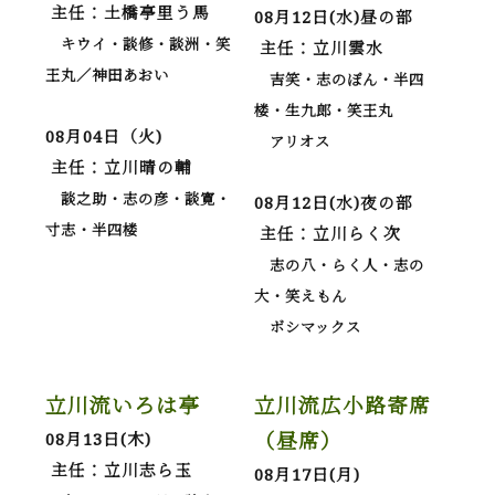
主任：土橋亭里う馬
08月12日(水)昼の部
キウイ・談修・談洲・笑
主任：立川雲水
王丸／神田あおい
吉笑・志のぽん・半四
楼・生九郎・笑王丸
08月04日（火)
アリオス
主任：立川晴の輔
談之助・志の彦・談寛・
08月12日(水)夜の部
寸志・半四楼
主任：立川らく次
志の八・らく人・志の
大・笑えもん
ボシマックス
立川流いろは亭
立川流広小路寄席
（昼席）
08月13日(木)
主任：立川志ら玉
08月17日(月)