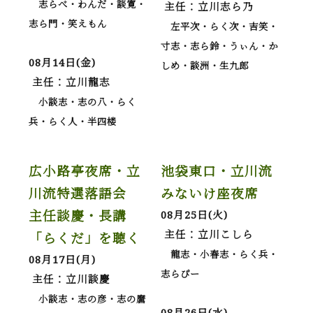
志らべ・わんだ・談寛・
主任：立川志ら乃
志ら門・笑えもん
左平次・らく次・吉笑・
寸志・志ら鈴・うぃん・か
08月14日(金)
しめ・談洲・生九郎
主任：立川龍志
小談志・志の八・らく
兵・らく人・半四楼
広小路亭夜席・立
池袋東口・立川流
川流特選落語会
みないけ座夜席
主任談慶・長講
08月25日(火)
主任：立川こしら
「らくだ」を聴く
龍志・小春志・らく兵・
08月17日(月)
志らぴー
主任：立川談慶
小談志・志の彦・志の麿
08月26日(水)