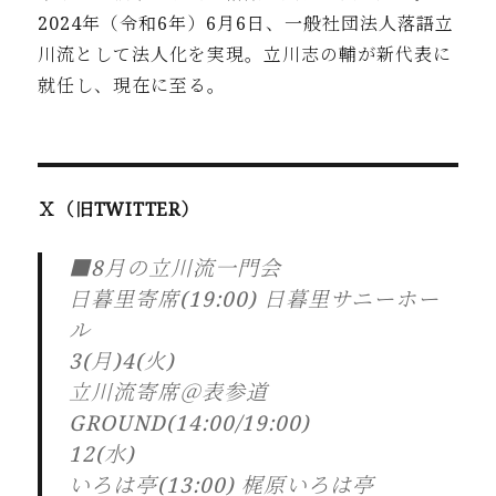
2024年
（令和6年）6月6日、一般社団法人落語立
川流として法人化を実
現。立川志の輔が新代表に
就任し、現在に至る。
Ｘ（旧TWITTER）
■8月の立川流一門会
日暮里寄席(19:00) 日暮里サニーホー
ル
3(月)4(火)
立川流寄席＠表参道
GROUND(14:00/19:00)
12(水)
いろは亭(13:00) 梶原いろは亭