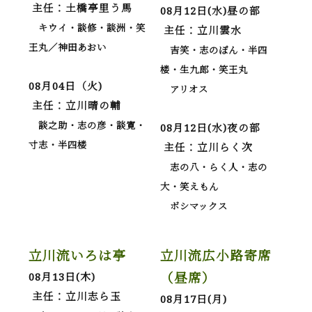
主任：土橋亭里う馬
08月12日(水)昼の部
キウイ・談修・談洲・笑
主任：立川雲水
王丸／神田あおい
吉笑・志のぽん・半四
楼・生九郎・笑王丸
08月04日（火)
アリオス
主任：立川晴の輔
談之助・志の彦・談寛・
08月12日(水)夜の部
寸志・半四楼
主任：立川らく次
志の八・らく人・志の
大・笑えもん
ボシマックス
立川流いろは亭
立川流広小路寄席
（昼席）
08月13日(木)
主任：立川志ら玉
08月17日(月)