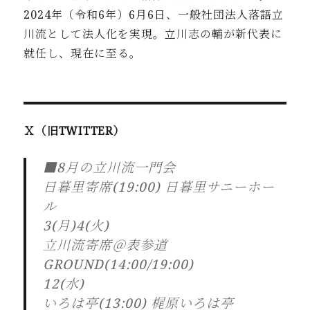
2024年
（令和6年）6月6日、一般社団法人落語立
川流として法人化を実
現。立川志の輔が新代表に
就任し、現在に至る。
Ｘ（旧TWITTER）
■8月の立川流一門会
日暮里寄席(19:00) 日暮里サニーホー
ル
3(月)4(火)
立川流寄席＠表参道
GROUND(14:00/19:00)
12(水)
いろは亭(13:00) 梶原いろは亭