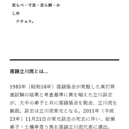
志らべ・寸志・志ら鈴・か
しめ
ナチョス。
落語立川流とは…
1983年（昭和58年）落語協会が実施した真打昇
進試験の結果と考査基準に異を唱えた立川談志
が、大半の弟子と共に落語協会を脱会、立川流を
創設。談志は立川流家元となる。2011年（平成
23年）11月21日の家元談志の死去に伴い、総領
弟子・土橋亭里う馬を落語立川流代表に選出。