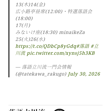
13(木)14(金)
広小路亭昼席(12:00)・特選落語会
(18:00)
17(月)
みないけ座(18:30) minaikeZa
25(火)26(水)
https://t.co/QDbCp8yGdq
#落語
#立
川流
pic.twitter.com/xynsj5h3KB
— 落語立川流一門会情報
(@tatekawa_rakugo)
July 30, 2026