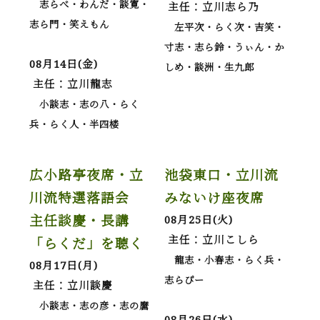
志らべ・わんだ・談寛・
主任：立川志ら乃
志ら門・笑えもん
左平次・らく次・吉笑・
寸志・志ら鈴・うぃん・か
08月14日(金)
しめ・談洲・生九郎
主任：立川龍志
小談志・志の八・らく
兵・らく人・半四楼
広小路亭夜席・立
池袋東口・立川流
川流特選落語会
みないけ座夜席
主任談慶・長講
08月25日(火)
主任：立川こしら
「らくだ」を聴く
龍志・小春志・らく兵・
08月17日(月)
志らぴー
主任：立川談慶
小談志・志の彦・志の麿
08月26日(水)