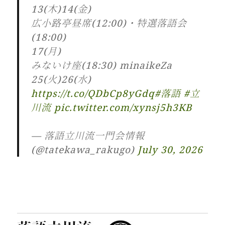
13(木)14(金)
広小路亭昼席(12:00)・特選落語会
(18:00)
17(月)
みないけ座(18:30) minaikeZa
25(火)26(水)
https://t.co/QDbCp8yGdq
#落語
#立
川流
pic.twitter.com/xynsj5h3KB
— 落語立川流一門会情報
(@tatekawa_rakugo)
July 30, 2026