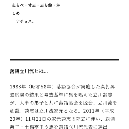
志らべ・寸志・志ら鈴・か
しめ
ナチョス。
落語立川流とは…
1983年（昭和58年）落語協会が実施した真打昇
進試験の結果と考査基準に異を唱えた立川談志
が、大半の弟子と共に落語協会を脱会、立川流を
創設。談志は立川流家元となる。2011年（平成
23年）11月21日の家元談志の死去に伴い、総領
弟子・土橋亭里う馬を落語立川流代表に選出。