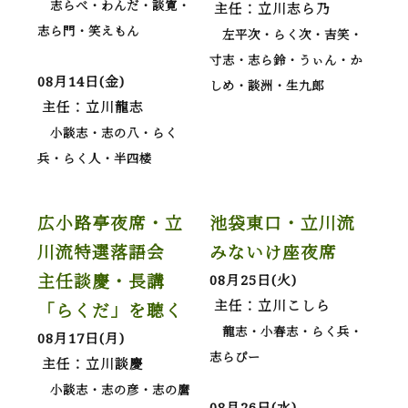
志らべ・わんだ・談寛・
主任：立川志ら乃
志ら門・笑えもん
左平次・らく次・吉笑・
寸志・志ら鈴・うぃん・か
08月14日(金)
しめ・談洲・生九郎
主任：立川龍志
小談志・志の八・らく
兵・らく人・半四楼
広小路亭夜席・立
池袋東口・立川流
川流特選落語会
みないけ座夜席
主任談慶・長講
08月25日(火)
主任：立川こしら
「らくだ」を聴く
龍志・小春志・らく兵・
08月17日(月)
志らぴー
主任：立川談慶
小談志・志の彦・志の麿
08月26日(水)