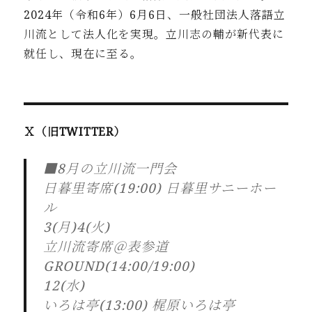
2024年
（令和6年）6月6日、一般社団法人落語立
川流として法人化を実
現。立川志の輔が新代表に
就任し、現在に至る。
Ｘ（旧TWITTER）
■8月の立川流一門会
日暮里寄席(19:00) 日暮里サニーホー
ル
3(月)4(火)
立川流寄席＠表参道
GROUND(14:00/19:00)
12(水)
いろは亭(13:00) 梶原いろは亭