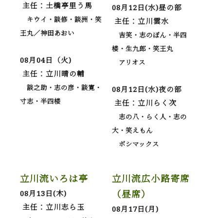
主任：土橋亭里う馬
08月12日(水)昼の部
キウイ・談修・談洲・笑
主任：立川雲水
王丸／神田あおい
吉笑・志のぽん・半四
楼・生九郎・笑王丸
08月04日（火)
アリオス
主任：立川晴の輔
談之助・志の彦・談寛・
08月12日(水)夜の部
寸志・半四楼
主任：立川らく次
志の八・らく人・志の
大・笑えもん
ボシマックス
立川流いろは亭
立川流広小路寄席
（昼席）
08月13日(木)
主任：立川志ら玉
08月17日(月)