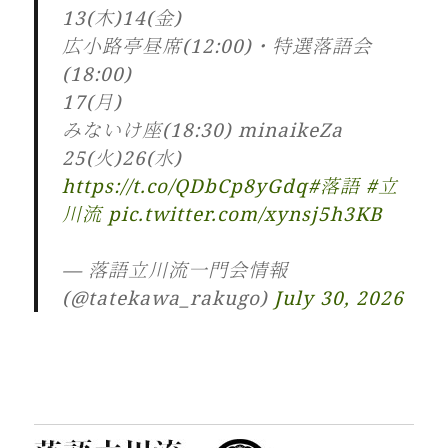
13(木)14(金)
広小路亭昼席(12:00)・特選落語会
(18:00)
17(月)
みないけ座(18:30) minaikeZa
25(火)26(水)
https://t.co/QDbCp8yGdq
#落語
#立
川流
pic.twitter.com/xynsj5h3KB
— 落語立川流一門会情報
(@tatekawa_rakugo)
July 30, 2026