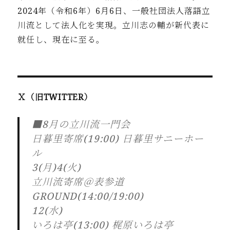
2024年
（令和6年）6月6日、一般社団法人落語立
川流として法人化を実
現。立川志の輔が新代表に
就任し、現在に至る。
Ｘ（旧TWITTER）
■8月の立川流一門会
日暮里寄席(19:00) 日暮里サニーホー
ル
3(月)4(火)
立川流寄席＠表参道
GROUND(14:00/19:00)
12(水)
いろは亭(13:00) 梶原いろは亭