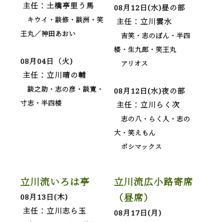
主任：土橋亭里う馬
08月12日(水)昼の部
キウイ・談修・談洲・笑
主任：立川雲水
王丸／神田あおい
吉笑・志のぽん・半四
楼・生九郎・笑王丸
08月04日（火)
アリオス
主任：立川晴の輔
談之助・志の彦・談寛・
08月12日(水)夜の部
寸志・半四楼
主任：立川らく次
志の八・らく人・志の
大・笑えもん
ボシマックス
立川流いろは亭
立川流広小路寄席
（昼席）
08月13日(木)
主任：立川志ら玉
08月17日(月)