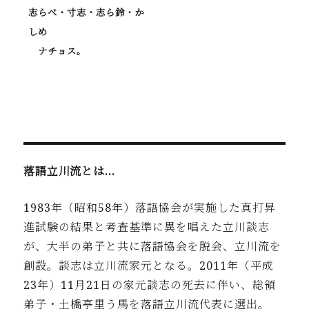
志らべ・寸志・志ら鈴・か
しめ
ナチョス。
落語立川流とは…
1983年（昭和58年）落語協会が実施した真打昇
進試験の結果と考査基準に異を唱えた立川談志
が、大半の弟子と共に落語協会を脱会、立川流を
創設。談志は立川流家元となる。2011年（平成
23年）11月21日の家元談志の死去に伴い、総領
弟子・土橋亭里う馬を落語立川流代表に選出。