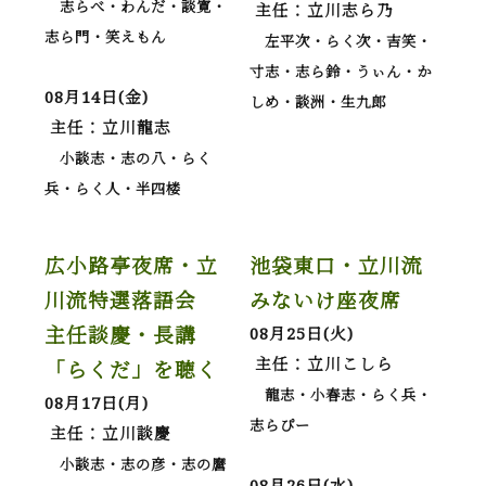
志らべ・わんだ・談寛・
主任：立川志ら乃
志ら門・笑えもん
左平次・らく次・吉笑・
寸志・志ら鈴・うぃん・か
08月14日(金)
しめ・談洲・生九郎
主任：立川龍志
小談志・志の八・らく
兵・らく人・半四楼
広小路亭夜席・立
池袋東口・立川流
川流特選落語会
みないけ座夜席
主任談慶・長講
08月25日(火)
主任：立川こしら
「らくだ」を聴く
龍志・小春志・らく兵・
08月17日(月)
志らぴー
主任：立川談慶
小談志・志の彦・志の麿
08月26日(水)