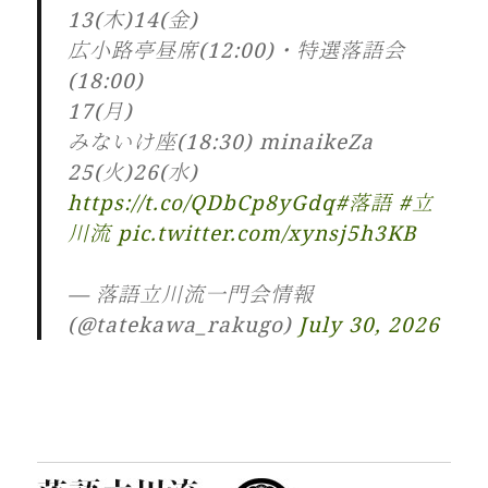
13(木)14(金)
広小路亭昼席(12:00)・特選落語会
(18:00)
17(月)
みないけ座(18:30) minaikeZa
25(火)26(水)
https://t.co/QDbCp8yGdq
#落語
#立
川流
pic.twitter.com/xynsj5h3KB
— 落語立川流一門会情報
(@tatekawa_rakugo)
July 30, 2026