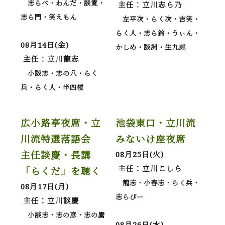
志らべ・わんだ・談寛・
主任：立川志ら乃
志ら門・笑えもん
左平次・らく次・吉笑・
らく人・志ら鈴・うぃん・
08月14日(金)
かしめ・談洲・生九郎
主任：立川龍志
小談志・志の八・らく
兵・らく人・半四楼
広小路亭夜席・立
池袋東口・立川流
川流特選落語会
みないけ座夜席
主任談慶・長講
08月25日(火)
主任：立川こしら
「らくだ」を聴く
龍志・小春志・らく兵・
08月17日(月)
志らぴー
主任：立川談慶
小談志・志の彦・志の麿
08月26日(水)