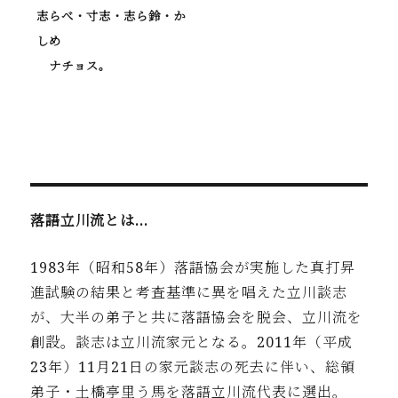
志らべ・寸志・志ら鈴・か
しめ
ナチョス。
落語立川流とは…
1983年（昭和58年）落語協会が実施した真打昇
進試験の結果と考査基準に異を唱えた立川談志
が、大半の弟子と共に落語協会を脱会、立川流を
創設。談志は立川流家元となる。2011年（平成
23年）11月21日の家元談志の死去に伴い、総領
弟子・土橋亭里う馬を落語立川流代表に選出。