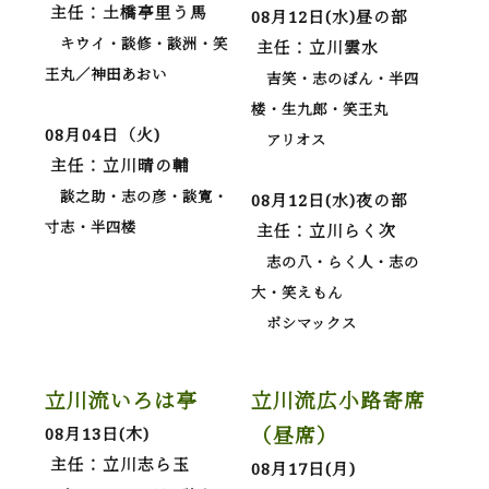
主任：土橋亭里う馬
08月12日(水)昼の部
キウイ・談修・談洲・笑
主任：立川雲水
王丸／神田あおい
吉笑・志のぽん・半四
楼・生九郎・笑王丸
08月04日（火)
アリオス
主任：立川晴の輔
談之助・志の彦・談寛・
08月12日(水)夜の部
寸志・半四楼
主任：立川らく次
志の八・らく人・志の
大・笑えもん
ボシマックス
立川流いろは亭
立川流広小路寄席
（昼席）
08月13日(木)
主任：立川志ら玉
08月17日(月)