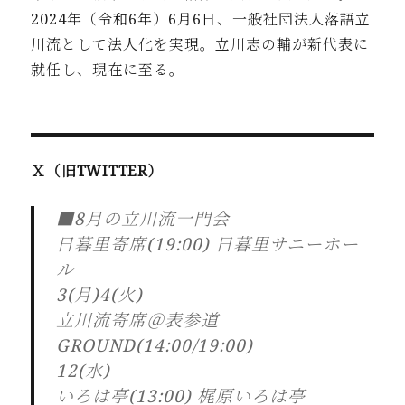
2024年
（令和6年）6月6日、一般社団法人落語立
川流として法人化を実
現。立川志の輔が新代表に
就任し、現在に至る。
Ｘ（旧TWITTER）
■8月の立川流一門会
日暮里寄席(19:00) 日暮里サニーホー
ル
3(月)4(火)
立川流寄席＠表参道
GROUND(14:00/19:00)
12(水)
いろは亭(13:00) 梶原いろは亭