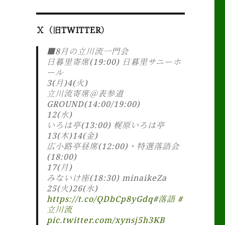
Ｘ（旧TWITTER）
■8月の立川流一門会
日暮里寄席(19:00) 日暮里サニーホ
ール
3(月)4(火)
立川流寄席＠表参道
GROUND(14:00/19:00)
12(水)
いろは亭(13:00) 梶原いろは亭
13(木)14(金)
広小路亭昼席(12:00)・特選落語会
(18:00)
17(月)
みないけ座(18:30) minaikeZa
25(火)26(水)
https://t.co/QDbCp8yGdq
#落語
#
立川流
pic.twitter.com/xynsj5h3KB