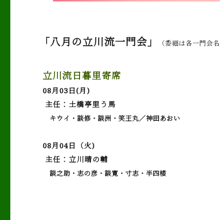
「八月の立川流一門会」
（委細は各一門会名
立川流日暮里寄席
08月03日(月)
主任：土橋亭里う馬
キウイ・談修・談洲・笑王丸／神田あおい
08月04日（火)
主任：立川晴の輔
談之助・志の彦・談寛・寸志・半四楼