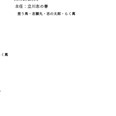
主任：立川志の春
里う馬・志獅丸・志の太郎・らく萬
らく萬
め