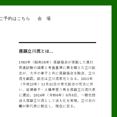
ご予約はこちら
会 場
落語立川流とは…
1983年（昭和58年）落語協会が実施した真打
昇進試験の結果と考査基準に異を唱えた立川談
志が、大半の弟子と共に落語協会を脱会、立川
流を創設。談志は立川流家元となる。2011年
（平成23年）11月21日の家元談志の死去に伴
い、総領弟子・土橋亭里う馬を落語立川流代表
に選出。2024年
（令和6年）6月6日、一般社団
法人落語立川流として法人化を実
現。立川志の
輔が新代表に就任し、現在に至る。