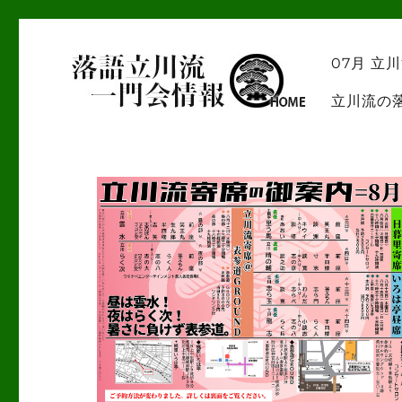
落語立川流
一門会情報
07月 立
立川流の