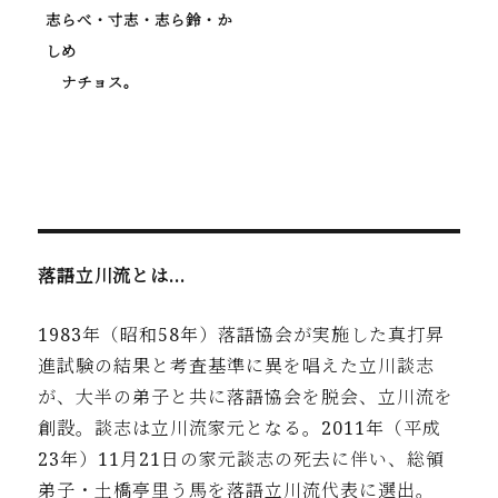
志らべ・寸志・志ら鈴・か
しめ
ナチョス。
落語立川流とは…
1983年（昭和58年）落語協会が実施した真打昇
進試験の結果と考査基準に異を唱えた立川談志
が、大半の弟子と共に落語協会を脱会、立川流を
創設。談志は立川流家元となる。2011年（平成
23年）11月21日の家元談志の死去に伴い、総領
弟子・土橋亭里う馬を落語立川流代表に選出。