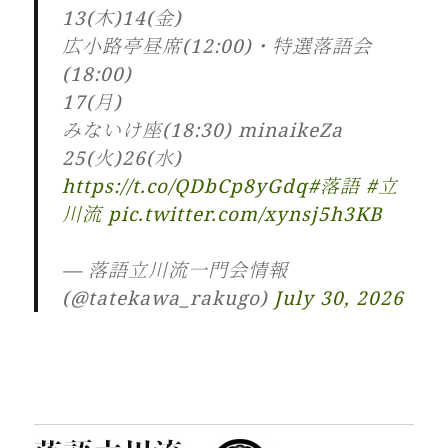
13(木)14(金)
広小路亭昼席(12:00)・特選落語会
(18:00)
17(月)
みないけ座(18:30) minaikeZa
25(火)26(水)
https://t.co/QDbCp8yGdq
#落語
#立
川流
pic.twitter.com/xynsj5h3KB
— 落語立川流一門会情報
(@tatekawa_rakugo)
July 30, 2026