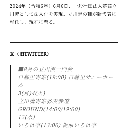
2024年
（令和6年）6月6日、一般社団法人落語立
川流として法人化を実
現。立川志の輔が新代表に
就任し、現在に至る。
Ｘ（旧TWITTER）
■8月の立川流一門会
日暮里寄席(19:00) 日暮里サニーホー
ル
3(月)4(火)
立川流寄席＠表参道
GROUND(14:00/19:00)
12(水)
いろは亭(13:00) 梶原いろは亭