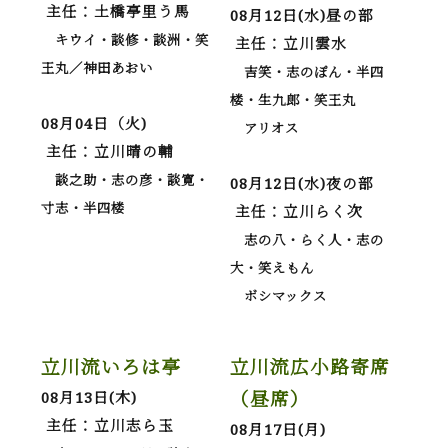
主任：土橋亭里う馬
08月12日(水)昼の部
キウイ・談修・談洲・笑
主任：立川雲水
王丸／神田あおい
吉笑・志のぽん・半四
楼・生九郎・笑王丸
08月04日（火)
アリオス
主任：立川晴の輔
談之助・志の彦・談寛・
08月12日(水)夜の部
寸志・半四楼
主任：立川らく次
志の八・らく人・志の
大・笑えもん
ボシマックス
立川流いろは亭
立川流広小路寄席
（昼席）
08月13日(木)
主任：立川志ら玉
08月17日(月)