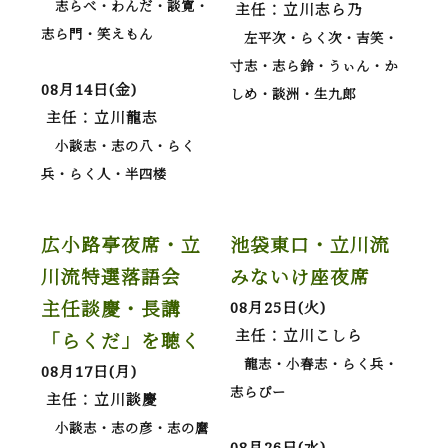
志らべ・わんだ・談寛・
主任：立川志ら乃
志ら門・笑えもん
左平次・らく次・吉笑・
寸志・志ら鈴・うぃん・か
08月14日(金)
しめ・談洲・生九郎
主任：立川龍志
小談志・志の八・らく
兵・らく人・半四楼
広小路亭夜席・立
池袋東口・立川流
川流特選落語会
みないけ座夜席
主任談慶・長講
08月25日(火)
主任：立川こしら
「らくだ」を聴く
龍志・小春志・らく兵・
08月17日(月)
志らぴー
主任：立川談慶
小談志・志の彦・志の麿
08月26日(水)