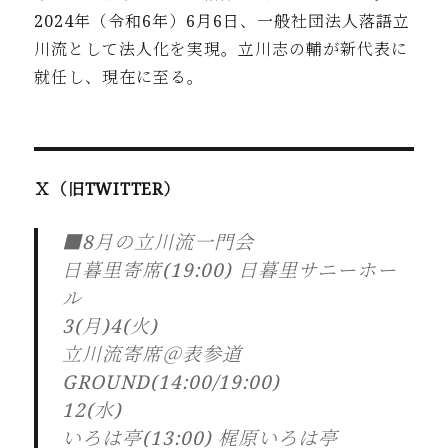
2024年
（令和6年）6月6日、一般社団法人落語立
川流として法人化を実
現。立川志の輔が新代表に
就任し、現在に至る。
Ｘ（旧TWITTER）
■8月の立川流一門会
日暮里寄席(19:00) 日暮里サニーホー
ル
3(月)4(火)
立川流寄席＠表参道
GROUND(14:00/19:00)
12(水)
いろは亭(13:00) 梶原いろは亭