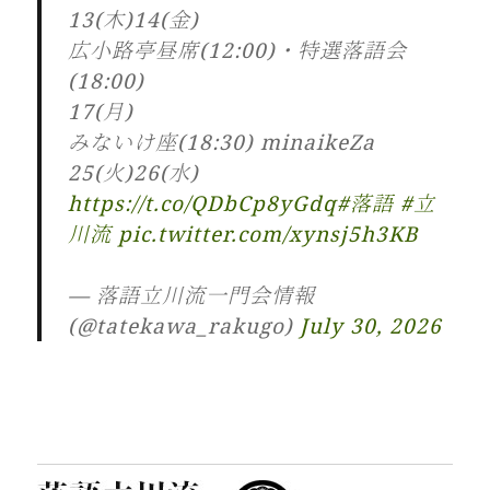
13(木)14(金)
広小路亭昼席(12:00)・特選落語会
(18:00)
17(月)
みないけ座(18:30) minaikeZa
25(火)26(水)
https://t.co/QDbCp8yGdq
#落語
#立
川流
pic.twitter.com/xynsj5h3KB
— 落語立川流一門会情報
(@tatekawa_rakugo)
July 30, 2026