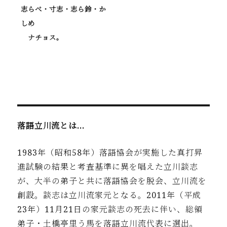
志らべ・寸志・志ら鈴・か
しめ
ナチョス。
落語立川流とは…
1983年（昭和58年）落語協会が実施した真打昇
進試験の結果と考査基準に異を唱えた立川談志
が、大半の弟子と共に落語協会を脱会、立川流を
創設。談志は立川流家元となる。2011年（平成
23年）11月21日の家元談志の死去に伴い、総領
弟子・土橋亭里う馬を落語立川流代表に選出。