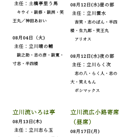
主任：土橋亭里う馬
08月12日(水)昼の部
キウイ・談修・談洲・笑
主任：立川雲水
王丸／神田あおい
吉笑・志のぽん・半四
楼・生九郎・笑王丸
08月04日（火)
アリオス
主任：立川晴の輔
談之助・志の彦・談寛・
08月12日(水)夜の部
寸志・半四楼
主任：立川らく次
志の八・らく人・志の
大・笑えもん
ボシマックス
立川流いろは亭
立川流広小路寄席
（昼席）
08月13日(木)
主任：立川志ら玉
08月17日(月)