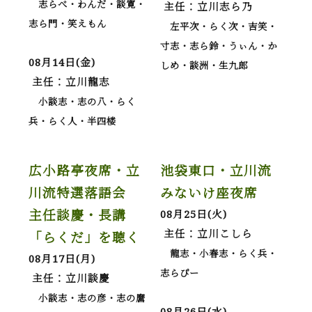
志らべ・わんだ・談寛・
主任：立川志ら乃
志ら門・笑えもん
左平次・らく次・吉笑・
寸志・志ら鈴・うぃん・か
08月14日(金)
しめ・談洲・生九郎
主任：立川龍志
小談志・志の八・らく
兵・らく人・半四楼
広小路亭夜席・立
池袋東口・立川流
川流特選落語会
みないけ座夜席
主任談慶・長講
08月25日(火)
主任：立川こしら
「らくだ」を聴く
龍志・小春志・らく兵・
08月17日(月)
志らぴー
主任：立川談慶
小談志・志の彦・志の麿
08月26日(水)