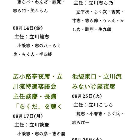
志らべ・わんだ・談寛・
主任：立川志ら乃
志ら門・笑えもん
左平次・らく次・吉笑・
寸志・志ら鈴・うぃん・か
08月14日(金)
しめ・談洲・生九郎
主任：立川龍志
小談志・志の八・らく
兵・らく人・半四楼
広小路亭夜席・立
池袋東口・立川流
川流特選落語会
みないけ座夜席
主任談慶・長講
08月25日(火)
主任：立川こしら
「らくだ」を聴く
龍志・小春志・らく兵・
08月17日(月)
志らぴー
主任：立川談慶
小談志・志の彦・志の麿
08月26日(水)