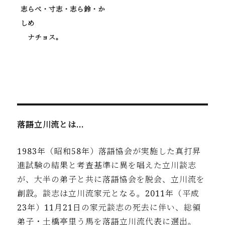
志らべ・寸志・志ら鈴・か
しめ
ナチョス。
落語立川流とは…
1983年（昭和58年）落語協会が実施した真打昇
進試験の結果と考査基準に異を唱えた立川談志
が、大半の弟子と共に落語協会を脱会、立川流を
創設。談志は立川流家元となる。2011年（平成
23年）11月21日の家元談志の死去に伴い、総領
弟子・土橋亭里う馬を落語立川流代表に選出。