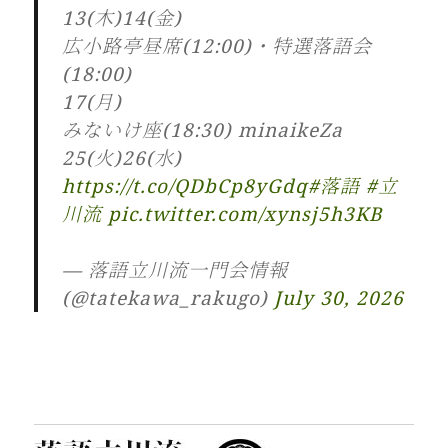
13(木)14(金)
広小路亭昼席(12:00)・特選落語会
(18:00)
17(月)
みないけ座(18:30) minaikeZa
25(火)26(水)
https://t.co/QDbCp8yGdq
#落語
#立
川流
pic.twitter.com/xynsj5h3KB
— 落語立川流一門会情報
(@tatekawa_rakugo)
July 30, 2026