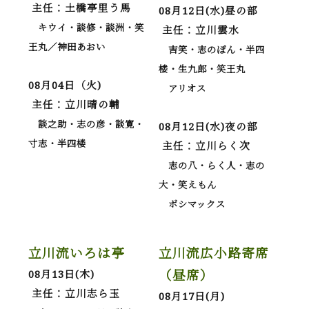
主任：土橋亭里う馬
08月12日(水)昼の部
キウイ・談修・談洲・笑
主任：立川雲水
王丸／神田あおい
吉笑・志のぽん・半四
楼・生九郎・笑王丸
08月04日（火)
アリオス
主任：立川晴の輔
談之助・志の彦・談寛・
08月12日(水)夜の部
寸志・半四楼
主任：立川らく次
志の八・らく人・志の
大・笑えもん
ボシマックス
立川流いろは亭
立川流広小路寄席
（昼席）
08月13日(木)
主任：立川志ら玉
08月17日(月)