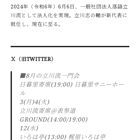
2024年
（令和6年）6月6日、一般社団法人落語立
川流として法人化を実
現。立川志の輔が新代表に
就任し、現在に至る。
Ｘ（旧TWITTER）
■8月の立川流一門会
日暮里寄席(19:00) 日暮里サニーホー
ル
3(月)4(火)
立川流寄席＠表参道
GROUND(14:00/19:00)
12(水)
いろは亭(13:00) 梶原いろは亭